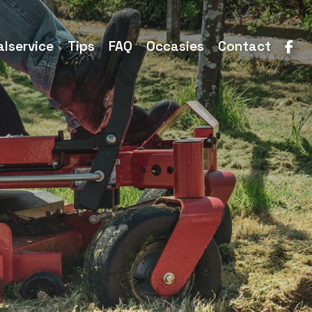
lservice
Tips
FAQ
Occasies
Contact