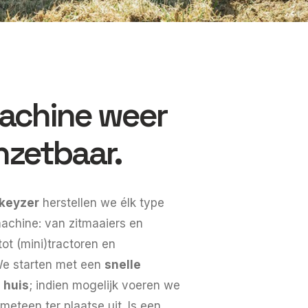
achine weer
inzetbaar.
keyzer
herstellen we élk type
machine: van zitmaaiers en
ot (mini)tractoren en
We starten met een
snelle
 huis
; indien mogelijk voeren we
 meteen ter plaatse uit. Is een