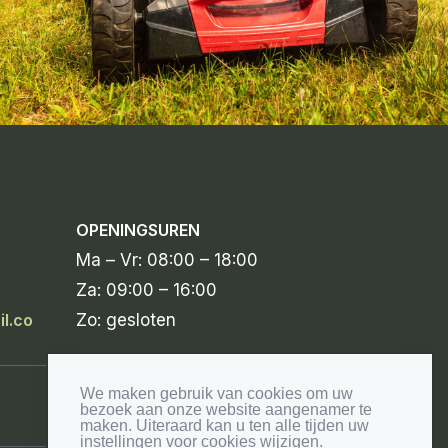
OPENINGSUREN
Ma – Vr: 08:00 – 18:00
Za: 09:00 – 16:00
l.co
Zo: gesloten
We maken gebruik van cookies om uw
bezoek aan onze website aangenamer te
maken. Uiteraard kan u ten alle tijden uw
instellingen voor cookies wijzigen.