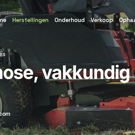
me
Herstellingen
Onderhoud
Verkoop
Ophaa
nes
nose, vakkundig
.com