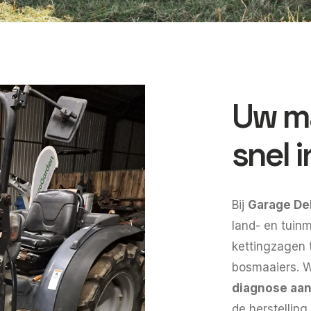
Uw m
snel 
Bij
Garage De
land- en tuin
kettingzagen t
bosmaaiers. 
diagnose aan
de herstelling