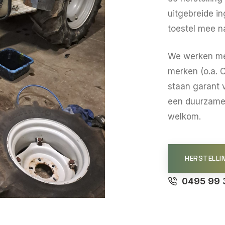
uitgebreide i
toestel mee na
We werken m
merken (o.a. 
staan garant 
een duurzame 
welkom.
HERSTELLI
0495 99 