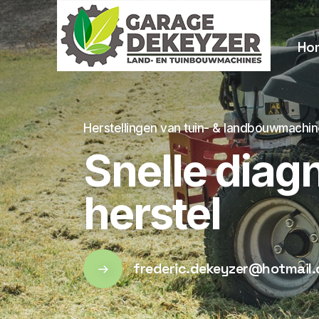
Ho
Herstellingen van tuin- & landbouwmachi
Snelle diag
herstel
frederic.dekeyzer@hotmail